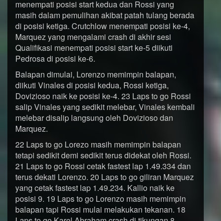
menempati posisi start kedua dan Rossi yang
masih dalam pemulihan akibat patah tulang berada
di posisi ketiga. Crutchlow menempati posisi ke-4,
Marquez yang mengalami crash di akhir sesi
Qualifikasi menempati posisi start ke-5 diikuti
Pedrosa di posisi ke-6.
Balapan dimulai, Lorenzo memimpin balapan,
diikuti Vinales di posisi kedua, Rossi ketiga,
Dovizioso naik ke posisi ke-4. 23 Laps to go Rossi
salip Vinales yang sedikit melebar, Vinales kembali
melebar disalip langsung oleh Dovizioso dan
Marquez.
22 Laps to go Lorezo masih memimpin balapan
tetapi sedikit demi sedikit terus didekat oleh Rossi.
21 Laps to go Rossi cetak fastest lap 1.49.334 dan
terus dekati Lorenzo. 20 Laps to go giliran Marquez
yang cetak fastest lap 1.49.234. Kallio naik ke
posisi 9. 19 Laps to go Lorenzo masih memimpin
balapan tapi Rossi mulai melakukan tekanan. 18
Laps to go Karel Abraham crash di tikungan 8.