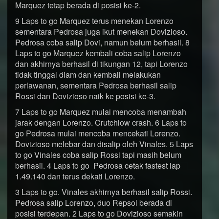
Marquez tetap berada di posisi ke-2.
9 Laps to go Marquez terus menekan Lorenzo
sementara Pedrosa juga ikut menekan Dovizioso.
Pedrosa coba salip Dovi, namun belum berhasil. 8
Laps to go Marquez kembali coba salip Lorenzo
dan akhirnya berhasil di tikungan 12, tapi Lorenzo
tidak tinggal diam dan kembali melakukan
perlawanan, sementara Pedrosa berhasil salip
Rossi dan Dovizioso naik ke posisi ke-3.
7 Laps to go Marquez mulai mencoba menambah
jarak dengan Lorenzo. Crutchlow crash. 6 Laps to
go Pedrosa mulai mencoba mencekati Lorenzo.
Dovizioso melebar dan disalip oleh Vinales. 5 Laps
to go Vinales coba salip Rossi tapi masih belum
berhasil. 4 Laps to go Pedrosa cetak fastest lap
1.49.140 dan terus dekati Lorenzo.
3 Laps to go. Vinales akhirnya berhasil salip Rossi.
Pedrosa salip Lorenzo, duo Repsol berada di
posisi terdepan. 2 Laps to go Dovizioso semakin