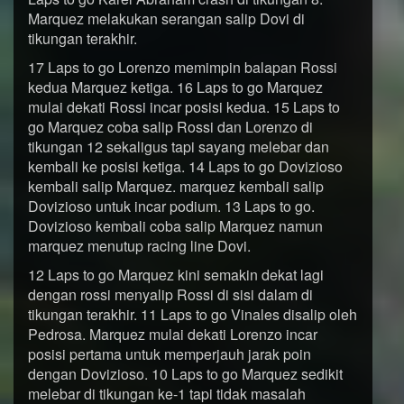
Marquez melakukan serangan salip Dovi di
tikungan terakhir.
17 Laps to go Lorenzo memimpin balapan Rossi
kedua Marquez ketiga. 16 Laps to go Marquez
mulai dekati Rossi incar posisi kedua. 15 Laps to
go Marquez coba salip Rossi dan Lorenzo di
tikungan 12 sekaligus tapi sayang melebar dan
kembali ke posisi ketiga. 14 Laps to go Dovizioso
kembali salip Marquez. marquez kembali salip
Dovizioso untuk incar podium. 13 Laps to go.
Dovizioso kembali coba salip Marquez namun
marquez menutup racing line Dovi.
12 Laps to go Marquez kini semakin dekat lagi
dengan rossi menyalip Rossi di sisi dalam di
tikungan terakhir. 11 Laps to go Vinales disalip oleh
Pedrosa. Marquez mulai dekati Lorenzo incar
posisi pertama untuk memperjauh jarak poin
dengan Dovizioso. 10 Laps to go Marquez sedikit
melebar di tikungan ke-1 tapi tidak masalah