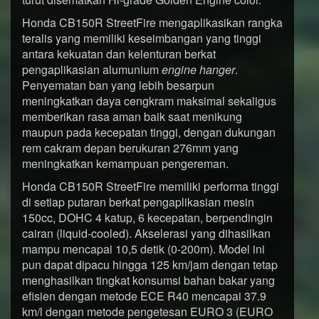
Honda CB150R StreetFire mengaplikasikan rangka
teralis yang memiliki keseimbangan yang tinggi
antara kekuatan dan kelenturan berkat
pengaplikasian alumunium
engine hanger
.
Penyematan ban yang lebih besarpun
meningkatkan daya cengkram maksimal sekaligus
memberikan rasa aman baik saat menikung
maupun pada kecepatan tinggi, dengan dukungan
rem cakram depan berukuran 276mm yang
meningkatkan kemampuan pengereman.
Honda CB150R StreetFire memiliki performa tinggi
di setiap putaran berkat pengaplikasian mesin
150cc, DOHC 4 katup, 6 kecepatan, berpendingin
cairan (liquid-cooled). Akselerasi yang dihasilkan
mampu mencapai 10,5 detik (0-200m). Model ini
pun dapat dipacu hingga 125 km/jam dengan tetap
menghasilkan tingkat konsumsi bahan bakar yang
efisien dengan metode ECE R40 mencapai 37.9
km/l dengan metode pengetesan EURO 3 (EURO