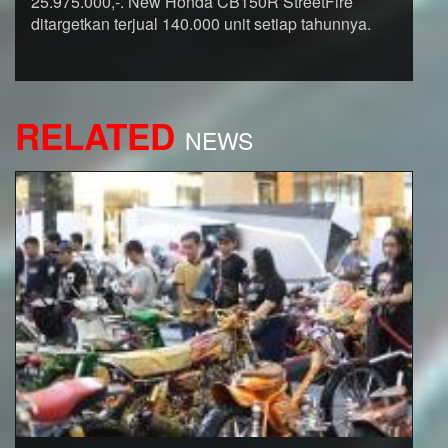
25.975.000,-. New Honda CB150R StreetFire
ditargetkan terjual 140.000 unit setiap tahunnya.
RELATED
NEWS