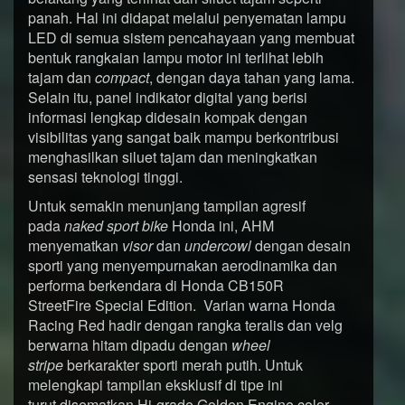
panah. Hal ini didapat melalui penyematan lampu
LED di semua sistem pencahayaan yang membuat
bentuk rangkaian lampu motor ini terlihat lebih
tajam dan
compact
, dengan daya tahan yang lama.
Selain itu, panel indikator digital yang berisi
informasi lengkap didesain kompak dengan
visibilitas yang sangat baik mampu berkontribusi
menghasilkan siluet tajam dan meningkatkan
sensasi teknologi tinggi.
Untuk semakin menunjang tampilan agresif
pada
naked sport bike
Honda ini, AHM
menyematkan
visor
dan
undercowl
dengan desain
sporti yang menyempurnakan aerodinamika dan
performa berkendara di Honda CB150R
StreetFire Special Edition. Varian warna Honda
Racing Red hadir dengan rangka teralis dan velg
berwarna hitam dipadu dengan
wheel
stripe
berkarakter sporti merah putih. Untuk
melengkapi tampilan eksklusif di tipe ini
turut disematkan Hi-grade Golden Engine color.