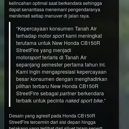
kelincahan optimal saat berkendara sehingga
dapat senantiasa menemani pengendaranya
menikmati setiap manuver di jalan raya.
“Kepercayaan konsumen Tanah Air
terhadap motor
sport
kami meningkat
terutama untuk New Honda CB150R
StreetFire yang menjadi
motor
sport
terlaris di Tanah Air
sepanjang semester pertama tahun ini.
Kami ingin mengapresiasi kepercayaan
besar konsumen dengan menghadirkan
pilihan terbaru New Honda CB150R
StreetFire sebagai
partner
berkendara
terbaik untuk pecinta
naked sport bike
.”
Desain yang agresif pada Honda CB150R
StreetFire tercermin dari sisi depan hingga
belakang yang terlihat dari siluet tajam seperti