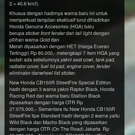
2 = 40.6 km/l).
Khusus dengan hadirnya warna baru ini untuk
memperkuat tampilan eksklusif turut dihadirkan
Honda Genuine Accesories (HGA) baru
berupa sticker
front fender
dan
tail light
dengan
pilihan warna
Gold
dan
Merah dipasarkan dengan HET (Harga Eceran
Tertinggi) Rp 80.000,- melengkapi 7 item HGA yang
sudah ada sebelumnya
yakni seat cowl, tank pad,
radiator cover, fuel lid pad, engine
cover, fender
eliminator
dan
wheel
list sticker
.
New Honda CB150R StreetFire Special Edition
hadir dengan 3 warna yakni Raptor Black, Honda
Racing Red dan warna baru Stallion Black
dipasarkan dengan harga OTR Rp
27.075.000,-. Sementara itu New Honda CB150R
StreetFire tipe Standard hadir dengan 2 warna yaitu
Wild Black dan Macho Black yang dipasarkan
dengan harga OTR (On The Road) Jakarta Rp