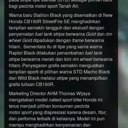
bagi pecinta motor sport Tanah Air.
Warna baru Stallion Black yang disematkan di New
Honda CB150R StreetFire SE menghadirkan
tampilan semakin tangguh dan ekslusif dengan
penyematan
fuel tank stripe
berwarna
Gold
dan
rim
wheel Gold
dipadukan dengan
frame
berwarna
hitam. Sementara itu di tipe yang sama warna
Raptor Black dilakukan penambahan
fuel tank
stripe
berwarna merah dan kini
rim wheel
berwarna
hitam. Penyegaran grafis semakin menguatkan
tampilan sporti di pilihan warna STD Macho Black
dan Wild Black melalui
stripe
yang menampilkan
grafis tulisan CB150R.
Marketing Director AHM Thomas Wijaya
mengatakan model
naked sport bike
Honda ini
terus menjadi pilihan konsumen pecinta
motor
sport
yang diapresiasi karena desain, fitur,
dan performa terbaik di kelasnya. Model ini pun
mampu menghadirkan kenyamanan dan