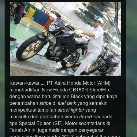
Kawan-kawan.... PT Astra Honda Motor (AHM)
menghadirkan New Honda CB150R StreetFire
dengan warna baru Stallion Black yang diperkaya
penambahan
stripe
di
fuel tank
yang semakin
memperkuat tampilan
street fighter
yang
maskulin dan perubahan warna
rim wheel
pada
tipe Special Edition (SE). Motor
s
port
terlaris di
Tanah Air ini juga hadir dengan penyegaran
pada
stripe
tipe standar (STD) sebagai pilihan baru