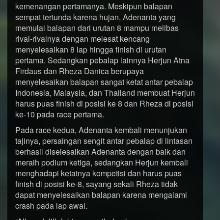
kemenangan pertamanya. Meskipun balapan
sempat tertunda karena hujan, Adenanta yang
memulai balapan dari urutan 8 mampu melibas
rival-rivalnya dengan melesat kencang
menyelesaikan 8 lap hingga finish di urutan
pertama. Sedangkan pebalap lainnya Herjun Atna
Firdaus dan Rheza Danica berupaya
menyelesaikan balapan sangat ketat antar pebalap
Indonesia, Malaysia, dan Thailand membuat Herjun
harus puas finish di posisi ke 8 dan Rheza di posisi
ke-10 pada race pertama.
Pada race kedua, Adenanta kembali menunjukan
tajinya, persaingan sengit antar pebalap di lintasan
berhasil diselesaikan Adenanta dengan baik dan
meraih podium ketiga, sedangkan Herjun kembali
menghadapi ketatnya kompetisi dan harus puas
finish di posisi ke-8, sayang sekali Rheza tidak
dapat menyelesaikan balapan karena mengalami
crash pada lap awal.