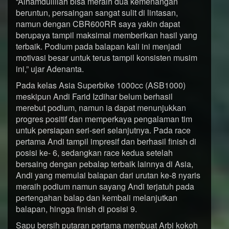
“Alhamdulillah bisa meraih dua kemenangan
beruntun, persaingan sangat sulit di lintasan,
namun dengan CBR600RR saya yakin dapat
berupaya tampil maksimal memberikan hasil yang
terbaik. Podium pada balapan kali ini menjadi
motivasi besar untuk terus tampil konsisten musim
ini,” ujar Adenanta.
Pada kelas Asia Superbike 1000cc (ASB1000)
meskipun Andi Farid Izdihar belum berhasil
merebut podium, namun ia dapat menunjukkan
progres positif dan memperkaya pengalaman tim
untuk persiapan seri-seri selanjutnya. Pada race
pertama Andi tampil impresif dan berhasil finish di
posisi ke- 6, sedangkan race kedua setelah
bersaing dengan pebalap terbaik lainnya di Asia,
Andi yang memulai balapan dari urutan ke-8 nyaris
meraih podium namun sayang Andi terjatuh pada
pertengahan balap dan kembali melanjutkan
balapan, hingga finish di posisi 9.
Sapu bersih putaran pertama membuat Arbi kokoh