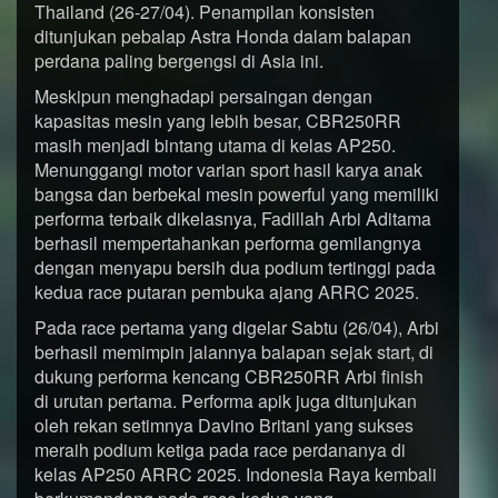
Thailand (26-27/04). Penampilan konsisten
ditunjukan pebalap Astra Honda dalam balapan
perdana paling bergengsi di Asia ini.
Meskipun menghadapi persaingan dengan
kapasitas mesin yang lebih besar, CBR250RR
masih menjadi bintang utama di kelas AP250.
Menunggangi motor varian sport hasil karya anak
bangsa dan berbekal mesin powerful yang memiliki
performa terbaik dikelasnya, Fadillah Arbi Aditama
berhasil mempertahankan performa gemilangnya
dengan menyapu bersih dua podium tertinggi pada
kedua race putaran pembuka ajang ARRC 2025.
Pada race pertama yang digelar Sabtu (26/04), Arbi
berhasil memimpin jalannya balapan sejak start, di
dukung performa kencang CBR250RR Arbi finish
di urutan pertama. Performa apik juga ditunjukan
oleh rekan setimnya Davino Britani yang sukses
meraih podium ketiga pada race perdananya di
kelas AP250 ARRC 2025. Indonesia Raya kembali