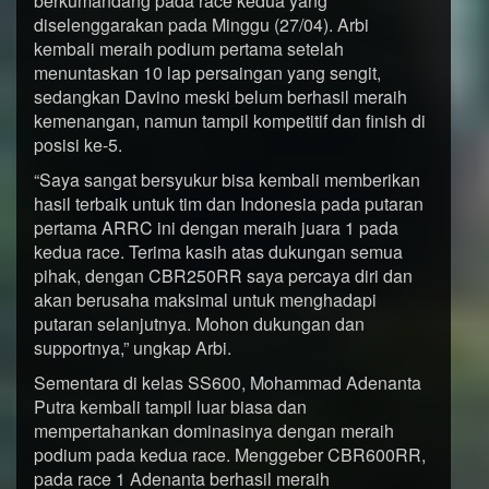
berkumandang pada race kedua yang
diselenggarakan pada Minggu (27/04). Arbi
kembali meraih podium pertama setelah
menuntaskan 10 lap persaingan yang sengit,
sedangkan Davino meski belum berhasil meraih
kemenangan, namun tampil kompetitif dan finish di
posisi ke-5.
“Saya sangat bersyukur bisa kembali memberikan
hasil terbaik untuk tim dan Indonesia pada putaran
pertama ARRC ini dengan meraih juara 1 pada
kedua race. Terima kasih atas dukungan semua
pihak, dengan CBR250RR saya percaya diri dan
akan berusaha maksimal untuk menghadapi
putaran selanjutnya. Mohon dukungan dan
supportnya,” ungkap Arbi.
Sementara di kelas SS600, Mohammad Adenanta
Putra kembali tampil luar biasa dan
mempertahankan dominasinya dengan meraih
podium pada kedua race. Menggeber CBR600RR,
pada race 1 Adenanta berhasil meraih