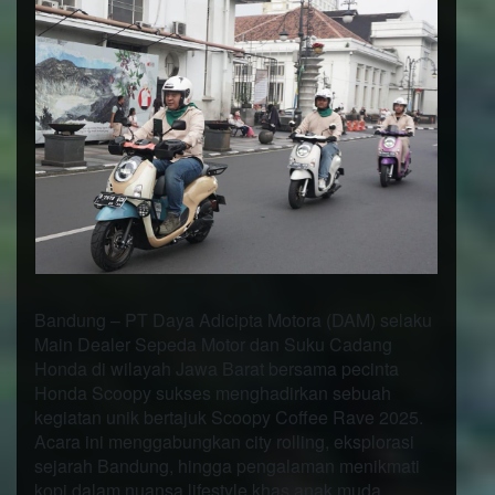
Bandung – PT Daya Adicipta Motora (DAM) selaku
Main Dealer Sepeda Motor dan Suku Cadang
Honda di wilayah Jawa Barat bersama pecinta
Honda Scoopy sukses menghadirkan sebuah
kegiatan unik bertajuk Scoopy Coffee Rave 2025.
Acara ini menggabungkan city rolling, eksplorasi
sejarah Bandung, hingga pengalaman menikmati
kopi dalam nuansa lifestyle khas anak muda.