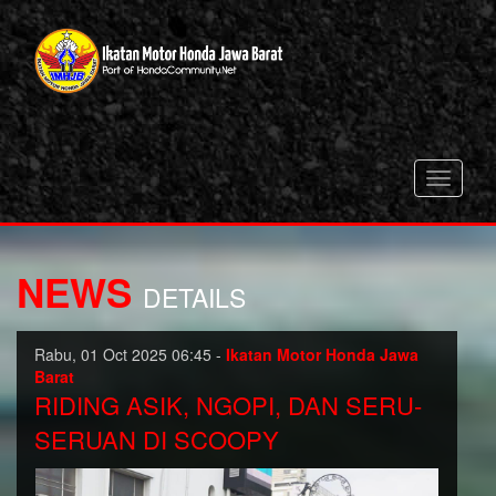
Toggle
navigati
NEWS
DETAILS
Rabu, 01 Oct 2025 06:45 -
Ikatan Motor Honda Jawa
Barat
RIDING ASIK, NGOPI, DAN SERU-
SERUAN DI SCOOPY