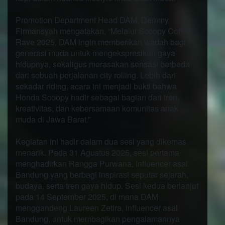
Promotion Department Head DAM, Demmy
Firmansyah mengatakan, “Melalui Scoopy Coffee
Rave 2025, DAM ingin memberikan wadah bagi
generasi muda untuk mengekspresikan gaya
hidupnya, sekaligus merasakan sensasi berbeda
dari sebuah perjalanan city rolling. Lebih dari
sekadar riding, acara ini menjadi bukti bahwa
Honda Scoopy hadir sebagai bagian dari tren,
kreativitas, dan kebersamaan komunitas anak
muda di Jawa Barat.”
Kegiatan ini hadir dalam dua sesi yang dikemas
menarik. Pada 31 Agustus 2025, sesi pertama
menghadirkan Rangga Purwana, influencer asal
Bandung yang berbagi inspirasi seputar sejarah,
budaya, serta tren gaya hidup. Sesi kedua berlanjut
pada 14 September 2025, di mana DAM
menggandeng Laureen Zetira, influencer asal
Bandung, untuk membagikan pengalamannya