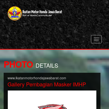
Toggle
navigati
PHOTO
DETAILS
www.ikatanmotorhondajawabarat.com
Gallery Pembagian Masker IMHP